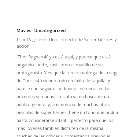
Thor
Ragnarok.
Movies
Uncategorized
Una
Thor Ragnarok. Una comedia de Super héroes y
comedia
acción
de
'Thor Ragnarok' ya está aquí, y parece que está
Super
pegando fuerte, casi como el martillo de su
héroes
protagonista. Y es que la tercera entrega de la saga
y
de Thor está siendo todo un éxito de taquilla, y
acción
parece que seguirá con buenos números en las
próximas semanas. La cinta va en busca de un
público general y, a diferencia de muchas otras
películas de super héroes, tiene un tono que podría
hasta considerarse infantil, perfecto para que los
más jóvenes también disfruten de la misma.
Muchas de las críticas y comentarios previos al