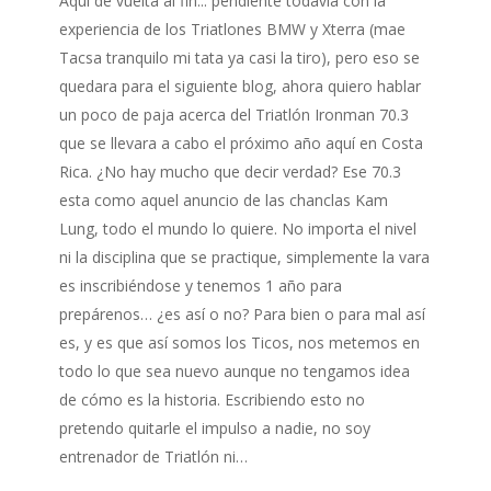
Aquí de vuelta al fin... pendiente todavía con la
IRON
experiencia de los Triatlones BMW y Xterra (mae
MAN
Tacsa tranquilo mi tata ya casi la tiro), pero eso se
70.3
quedara para el siguiente blog, ahora quiero hablar
un poco de paja acerca del Triatlón Ironman 70.3
que se llevara a cabo el próximo año aquí en Costa
Rica. ¿No hay mucho que decir verdad? Ese 70.3
esta como aquel anuncio de las chanclas Kam
Lung, todo el mundo lo quiere. No importa el nivel
ni la disciplina que se practique, simplemente la vara
es inscribiéndose y tenemos 1 año para
prepárenos… ¿es así o no? Para bien o para mal así
es, y es que así somos los Ticos, nos metemos en
todo lo que sea nuevo aunque no tengamos idea
de cómo es la historia. Escribiendo esto no
pretendo quitarle el impulso a nadie, no soy
entrenador de Triatlón ni…