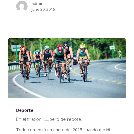
admin
June 30, 2016
En
el
Deporte
triatlón…….pero
En el triatlón…….pero de rebote.
de
Todo comenzó en enero del 2015 cuando decidí
rebote.