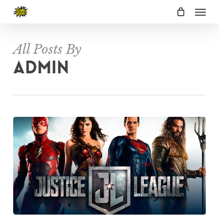
Menu
Skip
to
main
content
All Posts By
Admin